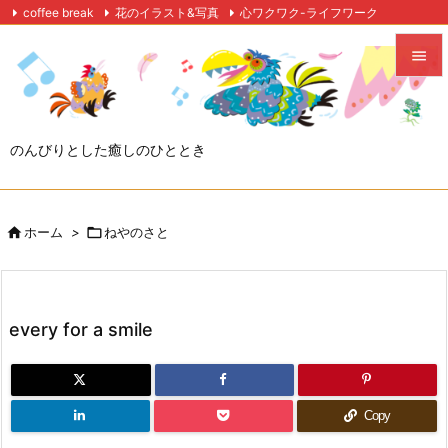
coffee break
花のイラスト&写真
心ワクワク-ライフワーク

自作映画レーベル
Twitter
Feedly
RSS


メニュ

のんびりとした癒しのひととき
サイド

前へ

ホーム
>

ねやのさと

次へ

検索
every for a smile
Copy