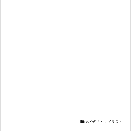

ねやのさと
,
イラスト