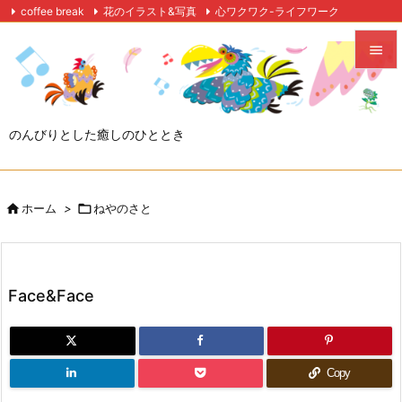
coffee break
花のイラスト&写真
心ワクワク-ライフワーク

自作映画レーベル
Twitter
Feedly
RSS


メニュ

のんびりとした癒しのひととき
サイド

前へ

ホーム
>

ねやのさと

次へ

検索
Face&Face
Copy